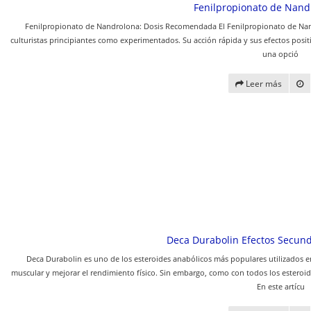
Fenilpropionato de Nand
Fenilpropionato de Nandrolona: Dosis Recomendada El Fenilpropionato de Nand
culturistas principiantes como experimentados. Su acción rápida y sus efectos positi
una opció
Leer más
Deca Durabolin Efectos Secun
Deca Durabolin es uno de los esteroides anabólicos más populares utilizados 
muscular y mejorar el rendimiento físico. Sin embargo, como con todos los esteroid
En este artícu