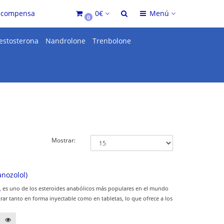
ecompensa
0€
Menú
0
estosterona
Nandrolone
Trenbolone
Mostrar:
anozolol)
lol, es uno de los esteroides anabólicos más populares en el mundo
ar tanto en forma inyectable como en tabletas, lo que ofrece a los