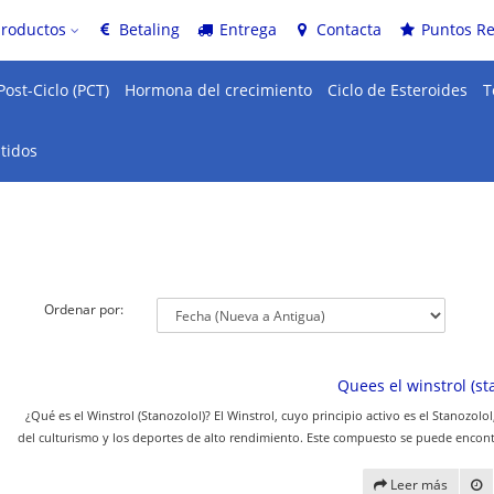
productos
Betaling
Entrega
Contacta
Puntos R
Post-Ciclo (PCT)
Hormona del crecimiento
Ciclo de Esteroides
T
tidos
Ordenar por:
Quees el winstrol (st
¿Qué es el Winstrol (Stanozolol)? El Winstrol, cuyo principio activo es el Stanozo
del culturismo y los deportes de alto rendimiento. Este compuesto se puede encontr
Leer más