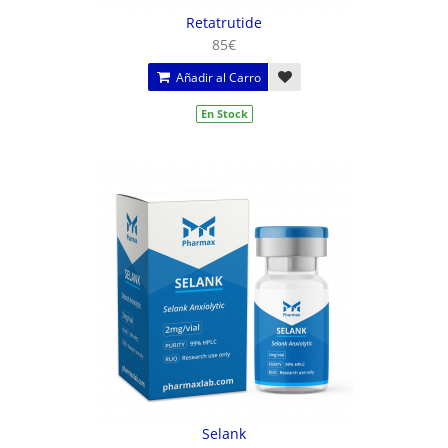
Retatrutide
85€
Añadir al Carro
En Stock
Selank