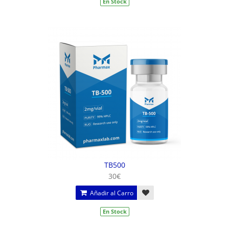
En Stock
TB500
30€
Añadir al Carro
En Stock