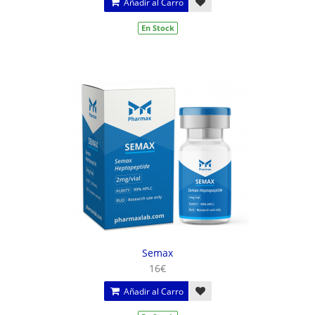
Añadir al Carro
En Stock
Semax
16€
Añadir al Carro