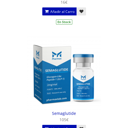
16€
Añadir al Carro
En Stock
Semaglutide
105€