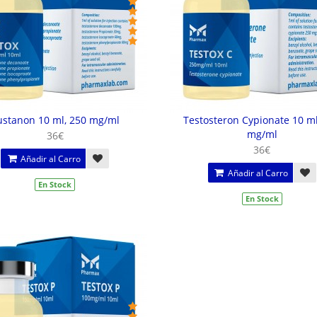
ustanon 10 ml, 250 mg/ml
Testosteron Cypionate 10 ml
mg/ml
36€
36€
Añadir al Carro
Añadir al Carro
En Stock
En Stock