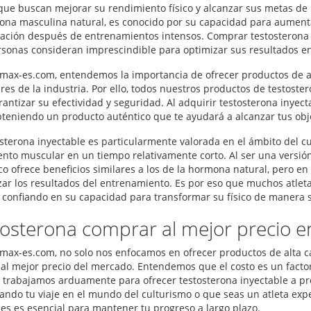
 que buscan mejorar su rendimiento físico y alcanzar sus metas de
ona masculina natural, es conocido por su capacidad para aumentar
ación después de entrenamientos intensos. Comprar testosterona 
sonas consideran imprescindible para optimizar sus resultados en
max-es.com, entendemos la importancia de ofrecer productos de al
res de la industria. Por ello, todos nuestros productos de testost
rantizar su efectividad y seguridad. Al adquirir testosterona inyec
bteniendo un producto auténtico que te ayudará a alcanzar tus obj
osterona inyectable es particularmente valorada en el ámbito del c
ento muscular en un tiempo relativamente corto. Al ser una versión 
co ofrece beneficios similares a los de la hormona natural, pero 
ar los resultados del entrenamiento. Es por eso que muchos atlet
 confiando en su capacidad para transformar su físico de manera si
osterona comprar al mejor precio 
max-es.com, no solo nos enfocamos en ofrecer productos de alta c
 al mejor precio del mercado. Entendemos que el costo es un factor
 trabajamos arduamente para ofrecer testosterona inyectable a pr
ndo tu viaje en el mundo del culturismo o que seas un atleta expe
les es esencial para mantener tu progreso a largo plazo.