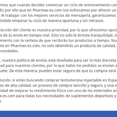
mos que cuando decides comenzar un ciclo de entrenamiento con te
. Es por ello que en Pharmax-es.com nos esforzamos por ofrecer un s
 Al trabajar con los mejores servicios de mensajería, garantizamos
éndote empezar tu ciclo de manera oportuna y sin retrasos.
sfacción del cliente es nuestra prioridad, por lo que ofrecemos o
o de tu envío en tiempo real. Esto no solo te brinda tranquilidad, 
miento con la certeza de que recibirás tus productos a tiempo. N
ble en Pharmax-es.com, no solo obtendrás un producto de calidad, 
ecesidades.
 nuestra política de envíos está diseñada para ser lo más discreta
dad para nuestros clientes, por lo que todos los pedidos se envía
uete. De esta manera, puedes estar seguro de que tu compra será
lusión, si estás buscando comprar testosterona inyectable en Esp
os de alta calidad, un proceso de compra sencillo y seguro, y una e
idad de mejorar tu rendimiento físico con uno de los esteroides a
-es.com para todas tus necesidades de suplementos deportivos y 
.