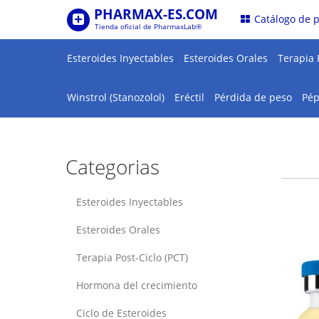
PHARMAX-ES.COM
.
Catálogo de 
Tienda oficial de PharmaxLab®
Esteroides Inyectables
Esteroides Orales
Terapia 
Winstrol (Stanozolol)
Eréctil
Pérdida de peso
Pép
Categorias
Esteroides Inyectables
Esteroides Orales
Terapia Post-Ciclo (PCT)
Hormona del crecimiento
Ciclo de Esteroides