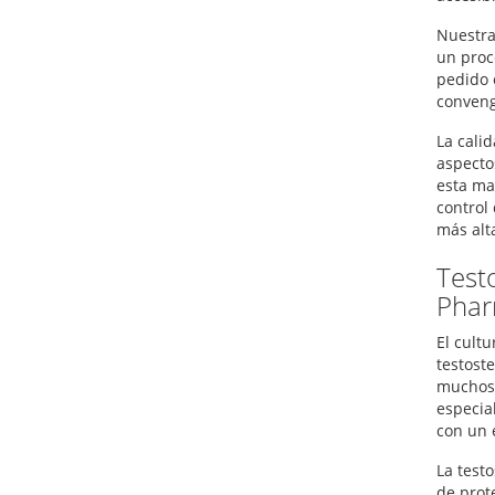
Nuestra
un proc
pedido 
conveng
La cali
aspecto
esta ma
control
más alt
Test
Phar
El cult
testost
muchos 
especia
con un 
La test
de prot