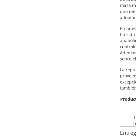
masa mu
una die
adoptan
En nues
ha sido
anabólic
control
Además,
sobre e
La repu
proveed
excepci
también
Produc
T
T
Entreg