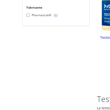
Fabricante
PharmaxLab®
4
Testo
Tes
La test