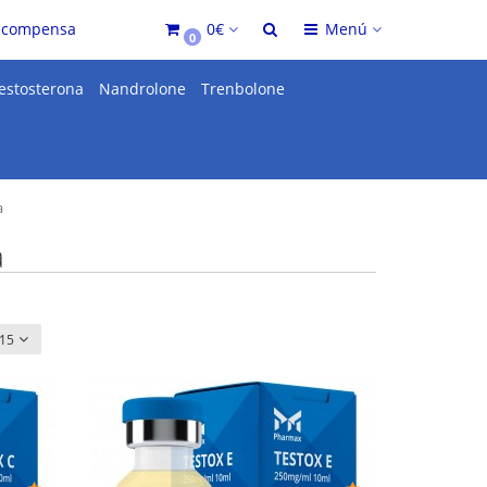
ecompensa
0€
Menú
0
estosterona
Nandrolone
Trenbolone
a
a
15