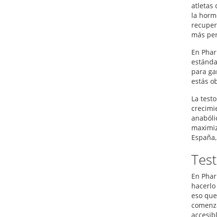
atletas
la horm
recuper
más per
En Phar
estánda
para ga
estás o
La test
crecimi
anabóli
maximiz
España,
Test
En Phar
hacerlo
eso que
comenza
accesib