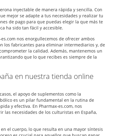
terona inyectable de manera rápida y sencilla. Con
ue mejor se adapte a tus necesidades y realizar tu
nes de pago para que puedas elegir la que más te
 ha sido tan fácil y accesible.
ax-es.com nos enorgullecemos de ofrecer ambos
los fabricantes para eliminar intermediarios y, de
in comprometer la calidad. Además, mantenemos un
arantizando que lo que recibes es siempre de la
paña en nuestra tienda online
 casos, el apoyo de suplementos como la
bólico es un pilar fundamental en la rutina de
ida y efectiva. En Pharmax-es.com, nos
r las necesidades de los culturistas en España,
en el cuerpo, lo que resulta en una mayor síntesis
proceso es crucial para aquellos que buscan ganar