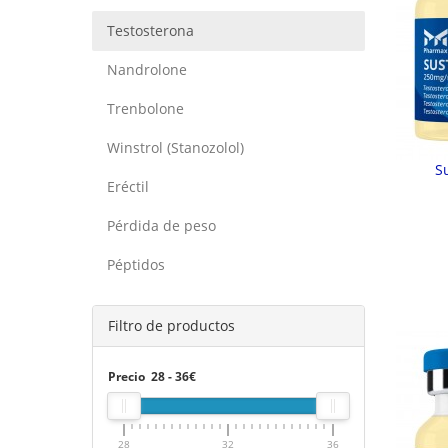
Testosterona
Nandrolone
Trenbolone
Winstrol (Stanozolol)
S
Eréctil
Pérdida de peso
Péptidos
Filtro de productos
Precio
28
-
36
€
28
32
36