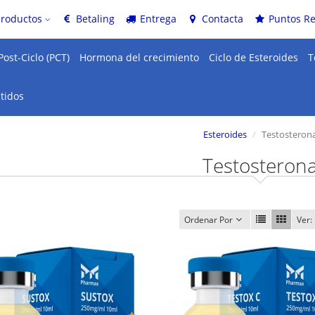
productos
Betaling
Entrega
Contacta
Puntos R
Post-Ciclo (PCT)
Hormona del crecimiento
Ciclo de Esteroides
T
tidos
Esteroides
Testosteron
Testosteron
Ordenar Por
Ver: