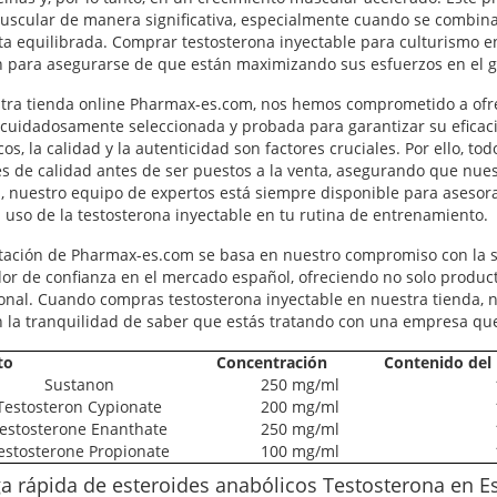
scular de manera significativa, especialmente cuando se combin
ta equilibrada. Comprar testosterona inyectable para culturismo 
 para asegurarse de que están maximizando sus esfuerzos en el g
tra tienda online Pharmax-es.com, nos hemos comprometido a ofre
 cuidadosamente seleccionada y probada para garantizar su eficac
os, la calidad y la autenticidad son factores cruciales. Por ello, 
es de calidad antes de ser puestos a la venta, asegurando que nues
 nuestro equipo de expertos está siempre disponible para asesor
l uso de la testosterona inyectable en tu rutina de entrenamiento.
tación de Pharmax-es.com se basa en nuestro compromiso con la sa
or de confianza en el mercado español, ofreciendo no solo producto
onal. Cuando compras testosterona inyectable en nuestra tienda, n
 la tranquilidad de saber que estás tratando con una empresa que v
to
Concentración
Contenido del
Sustanon
250 mg/ml
Testosteron Cypionate
200 mg/ml
estosterone Enanthate
250 mg/ml
estosterone Propionate
100 mg/ml
a rápida de esteroides anabólicos Testosterona en 