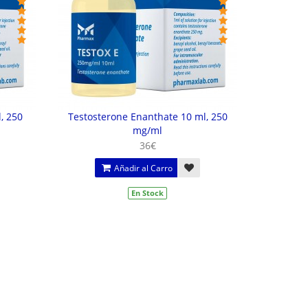
, 250
Testosterone Enanthate 10 ml, 250
mg/ml
36€
Añadir al Carro
En Stock