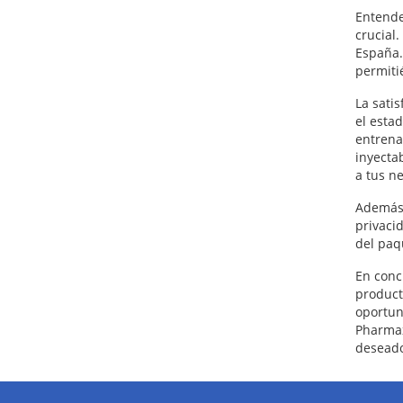
Entende
crucial
España.
permiti
La sati
el estad
entrena
inyecta
a tus n
Además,
privaci
del paq
En conc
product
oportun
Pharmax
deseado