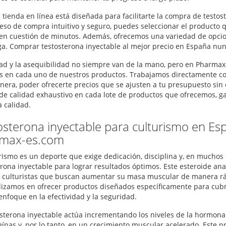
 tienda en línea está diseñada para facilitarte la compra de testos
eso de compra intuitivo y seguro, puedes seleccionar el producto q
en cuestión de minutos. Además, ofrecemos una variedad de opcio
a. Comprar testosterona inyectable al mejor precio en España nunca
dad y la asequibilidad no siempre van de la mano, pero en Pharm
s en cada uno de nuestros productos. Trabajamos directamente con 
nera, poder ofrecerte precios que se ajusten a tu presupuesto s
 de calidad exhaustivo en cada lote de productos que ofrecemos, g
a calidad.
osterona inyectable para culturismo en Es
max-es.com
urismo es un deporte que exige dedicación, disciplina y, en muchos
erona inyectable para lograr resultados óptimos. Este esteroide ana
culturistas que buscan aumentar su masa muscular de manera ráp
lizamos en ofrecer productos diseñados específicamente para cubri
enfoque en la efectividad y la seguridad.
osterona inyectable actúa incrementando los niveles de la hormona 
eínas y, por lo tanto, en un crecimiento muscular acelerado. Este 