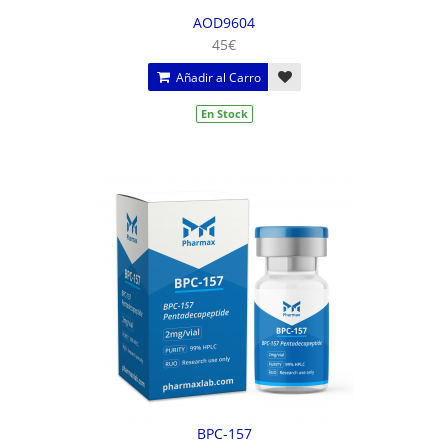
AOD9604
45€
Añadir al Carro
En Stock
BPC-157