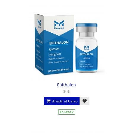
Epithalon
30€
Añadir al Carro
En Stock