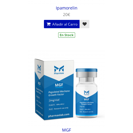
Ipamorelin
20€
Añadir al Carro
En Stock
MGF