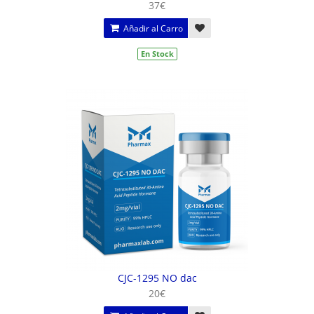
37€
Añadir al Carro
En Stock
CJC-1295 NO dac
20€