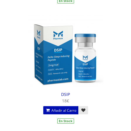
En Stock
DSIP
18€
Añadir al Carro
En Stock