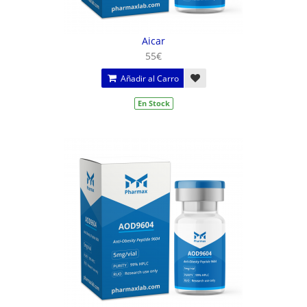
Aicar
55€
Añadir al Carro
En Stock