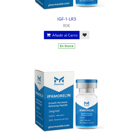
IGF-1-LR3
80€
Añadir al Carro
En Stock