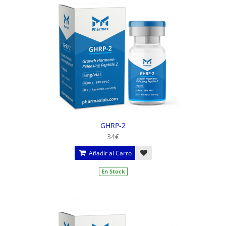
GHRP-2
34€
Añadir al Carro
En Stock