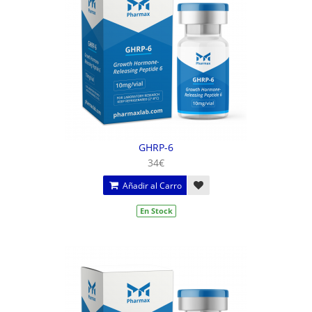
GHRP-6
34€
Añadir al Carro
En Stock