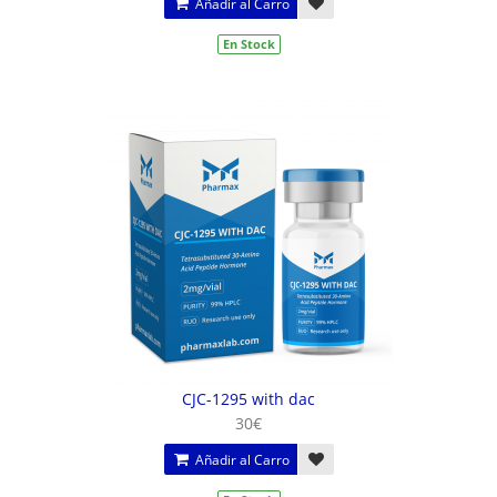
Añadir al Carro
En Stock
CJC-1295 with dac
30€
Añadir al Carro